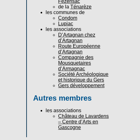
Fezensac
de la
Ténarèze
les communes de
Condom
Lupiac
les associations
D’Artagnan chez
d’Artagnan
Route Européenne
d’Artagnan
Compagnie des
Mousquetaires
d’Armagnac
Société Archéologique
et historique du Gers
Gers développement
Autres membres
les associations
Château de Lavardens
– Centre d’Arts en
Gascogne