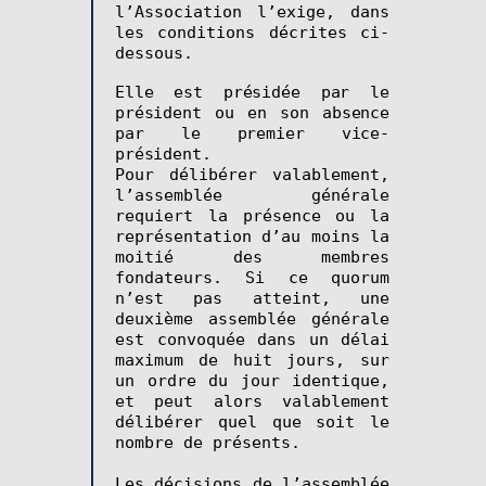
l’Association l’exige, dans
les conditions décrites ci-
dessous.
Elle est présidée par le
p
résident ou en son absence
par le
premier
vice-
président.
Pour délibérer valablement,
l’
a
ssemblée
g
énérale
requiert la présence ou la
représentation d’au moins la
moitié des membres
fondateurs. Si ce quorum
n’est pas atteint, une
deuxième a
ssemblée
g
énérale
est convoquée dans un délai
maximum de
huit
jours, sur
un ordre du jour identique,
et peut alors valablement
délibérer quel que soit le
nombre de présents.
Les décisions de l’assemblée